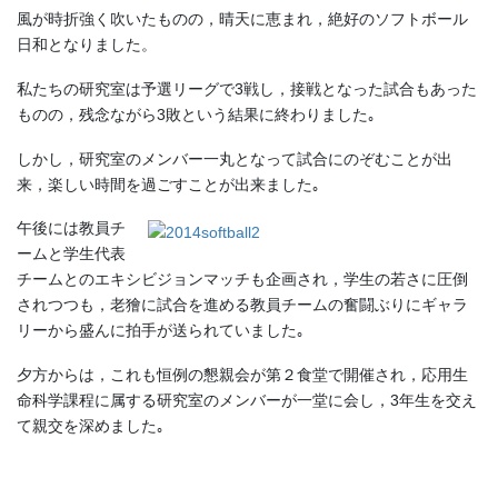
風が時折強く吹いたものの，晴天に恵まれ，絶好のソフトボール
日和となりました。
私たちの研究室は予選リーグで3戦し，接戦となった試合もあった
ものの，残念ながら3敗という結果に終わりました｡
しかし，研究室のメンバー一丸となって試合にのぞむことが出
来，楽しい時間を過ごすことが出来ました｡
午後には教員チ
ームと学生代表
チームとのエキシビジョンマッチも企画され，学生の若さに圧倒
されつつも，老獪に試合を進める教員チームの奮闘ぶりにギャラ
リーから盛んに拍手が送られていました｡
夕方からは，これも恒例の懇親会が第２食堂で開催され，応用生
命科学課程に属する研究室のメンバーが一堂に会し，3年生を交え
て親交を深めました｡