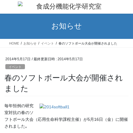
コ
ナ
ン
ビ
テ
ゲ
ン
ー
お知らせ
ツ
シ
へ
ョ
ス
ン
HOME
お知らせ
イベント
春のソフトボール大会が開催されました
キ
に
ッ
移
プ
動
2014年5月17日
/ 最終更新日時 :
2014年5月17日
イベント
春のソフトボール大会が開催され
ました
毎年恒例の研究
室対抗の春のソ
フトボール大会（応用生命科学課程主催）が5月16日（金）に開催
されました｡