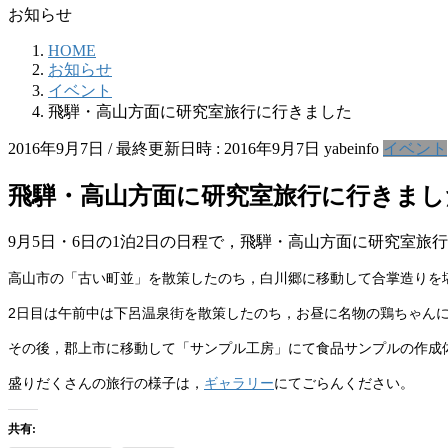
お知らせ
HOME
お知らせ
イベント
飛騨・高山方面に研究室旅行に行きました
2016年9月7日
/ 最終更新日時 :
2016年9月7日
yabeinfo
イベント
飛騨・高山方面に研究室旅行に行きまし
9月5日・6日の1泊2日の日程で，飛騨・高山方面に研究室旅
高山市の「古い町並」を散策したのち，白川郷に移動して合掌造りを
2日目は午前中は下呂温泉街を散策したのち，お昼に名物の鶏ちゃん
その後，郡上市に移動して「
サンプル工房」にて食品サンプルの作成
盛りだくさんの旅行の様子は，
にてごらんください。
ギャラリー
共有: