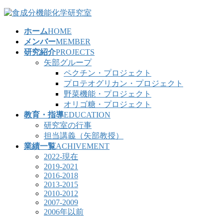
コ
ナ
ン
ビ
ホーム
HOME
テ
ゲ
メンバー
MEMBER
ン
ー
研究紹介
PROJECTS
ツ
シ
矢部グループ
へ
ョ
ペクチン・プロジェクト
ス
ン
プロテオグリカン・プロジェクト
キ
に
野菜機能・プロジェクト
ッ
移
オリゴ糖・プロジェクト
プ
動
教育・指導
EDUCATION
研究室の行事
担当講義（矢部教授）
業績一覧
ACHIVEMENT
2022-現在
2019-2021
2016-2018
2013-2015
2010-2012
2007-2009
2006年以前