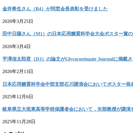
金井希生さん（B4）が同窓会長表彰を受けました
2026年3月25日
田中日陽さん（M1）の日本応用糖質科学会大会ポスター賞
2026年3月4日
平澤信太郎君（D3）の論文がGlycoconjugate Journalに掲
2026年2月13日
日本応用糖質科学会中部支部石川講演会においてポスター発
2025年12月6日
岐阜県立大垣東高等学校保護者会において，矢部教授が講演
2025年11月28日