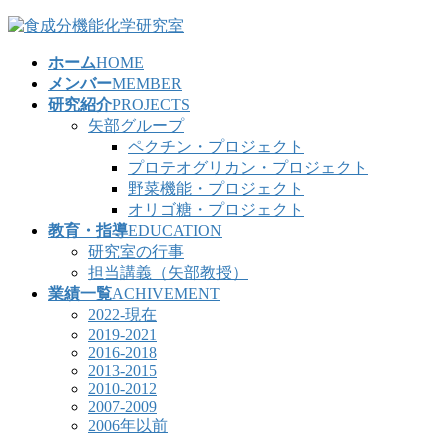
コ
ナ
ン
ビ
ホーム
HOME
テ
ゲ
メンバー
MEMBER
ン
ー
研究紹介
PROJECTS
ツ
シ
矢部グループ
へ
ョ
ペクチン・プロジェクト
ス
ン
プロテオグリカン・プロジェクト
キ
に
野菜機能・プロジェクト
ッ
移
オリゴ糖・プロジェクト
プ
動
教育・指導
EDUCATION
研究室の行事
担当講義（矢部教授）
業績一覧
ACHIVEMENT
2022-現在
2019-2021
2016-2018
2013-2015
2010-2012
2007-2009
2006年以前