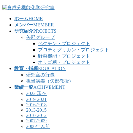
コ
ナ
ン
ビ
ホーム
HOME
テ
ゲ
メンバー
MEMBER
ン
ー
研究紹介
PROJECTS
ツ
シ
矢部グループ
へ
ョ
ペクチン・プロジェクト
ス
ン
プロテオグリカン・プロジェクト
キ
に
野菜機能・プロジェクト
ッ
移
オリゴ糖・プロジェクト
プ
動
教育・指導
EDUCATION
研究室の行事
担当講義（矢部教授）
業績一覧
ACHIVEMENT
2022-現在
2019-2021
2016-2018
2013-2015
2010-2012
2007-2009
2006年以前