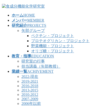
コ
ナ
ン
ビ
ホーム
HOME
テ
ゲ
メンバー
MEMBER
ン
ー
研究紹介
PROJECTS
ツ
シ
矢部グループ
へ
ョ
ペクチン・プロジェクト
ス
ン
プロテオグリカン・プロジェクト
キ
に
野菜機能・プロジェクト
ッ
移
オリゴ糖・プロジェクト
プ
動
教育・指導
EDUCATION
研究室の行事
担当講義（矢部教授）
業績一覧
ACHIVEMENT
2022-現在
2019-2021
2016-2018
2013-2015
2010-2012
2007-2009
2006年以前