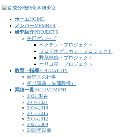
コ
ナ
ン
ビ
ホーム
HOME
テ
ゲ
メンバー
MEMBER
ン
ー
研究紹介
PROJECTS
ツ
シ
矢部グループ
へ
ョ
ペクチン・プロジェクト
ス
ン
プロテオグリカン・プロジェクト
キ
に
野菜機能・プロジェクト
ッ
移
オリゴ糖・プロジェクト
プ
動
教育・指導
EDUCATION
研究室の行事
担当講義（矢部教授）
業績一覧
ACHIVEMENT
2022-現在
2019-2021
2016-2018
2013-2015
2010-2012
2007-2009
2006年以前