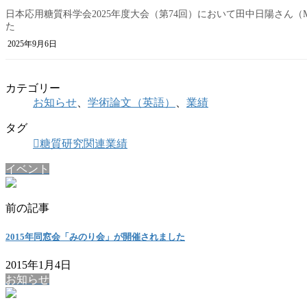
日本応用糖質科学会2025年度大会（第74回）において田中日陽さん
た
2025年9月6日
カテゴリー
お知らせ
、
学術論文（英語）
、
業績
タグ
糖質研究関連業績
イベント
前の記事
2015年同窓会「みのり会」が開催されました
2015年1月4日
お知らせ