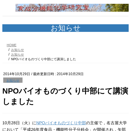
コ
ナ
ン
ビ
テ
ゲ
ン
ー
ツ
シ
お知らせ
へ
ョ
ス
ン
キ
に
HOME
ッ
移
お知らせ
プ
動
お知らせ
NPOバイオものづくり中部にて講演しました
2014年10月29日
/ 最終更新日時 :
2014年10月29日
お知らせ
NPOバイオものづくり中部にて講演
しました
10月28日（火）に
NPOバイオものづくり中部
の主催で，名古屋大学
において「平成26年度食品・機能性分子分科会」が開催され，矢部