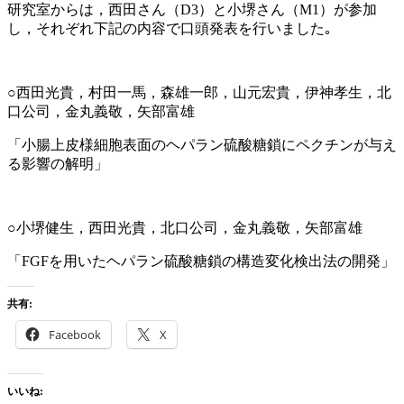
研究室からは，西田さん（D3）と小堺さん（M1）が参加
し，それぞれ下記の内容で口頭発表を行いました｡
○西田光貴，村田一馬，森雄一郎，山元宏貴，伊神孝生，北
口公司，金丸義敬，矢部富雄
「小腸上皮様細胞表面のヘパラン硫酸糖鎖にペクチンが与え
る影響の解明」
○小堺健生，西田光貴，北口公司，金丸義敬，矢部富雄
「FGFを用いたヘパラン硫酸糖鎖の構造変化検出法の開発」
共有:
Facebook
X
いいね: