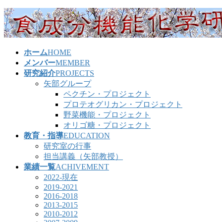
コ
ナ
ン
ビ
テ
ゲ
ン
ー
ホーム
HOME
ツ
シ
メンバー
MEMBER
へ
ョ
研究紹介
PROJECTS
ス
ン
矢部グループ
キ
に
ペクチン・プロジェクト
ッ
移
プロテオグリカン・プロジェクト
プ
動
野菜機能・プロジェクト
オリゴ糖・プロジェクト
教育・指導
EDUCATION
研究室の行事
担当講義（矢部教授）
業績一覧
ACHIVEMENT
2022-現在
2019-2021
2016-2018
2013-2015
2010-2012