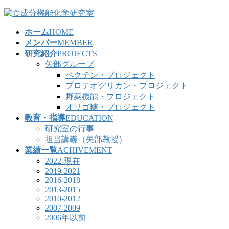
コ
ナ
ン
ビ
ホーム
HOME
テ
ゲ
メンバー
MEMBER
ン
ー
研究紹介
PROJECTS
ツ
シ
矢部グループ
へ
ョ
ペクチン・プロジェクト
ス
ン
プロテオグリカン・プロジェクト
キ
に
野菜機能・プロジェクト
ッ
移
オリゴ糖・プロジェクト
プ
動
教育・指導
EDUCATION
研究室の行事
担当講義（矢部教授）
業績一覧
ACHIVEMENT
2022-現在
2019-2021
2016-2018
2013-2015
2010-2012
2007-2009
2006年以前