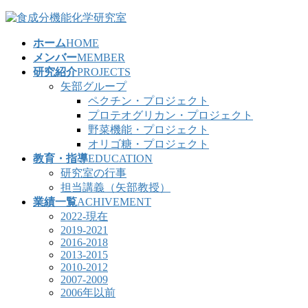
コ
ナ
ン
ビ
ホーム
HOME
テ
ゲ
メンバー
MEMBER
ン
ー
研究紹介
PROJECTS
ツ
シ
矢部グループ
へ
ョ
ペクチン・プロジェクト
ス
ン
プロテオグリカン・プロジェクト
キ
に
野菜機能・プロジェクト
ッ
移
オリゴ糖・プロジェクト
プ
動
教育・指導
EDUCATION
研究室の行事
担当講義（矢部教授）
業績一覧
ACHIVEMENT
2022-現在
2019-2021
2016-2018
2013-2015
2010-2012
2007-2009
2006年以前