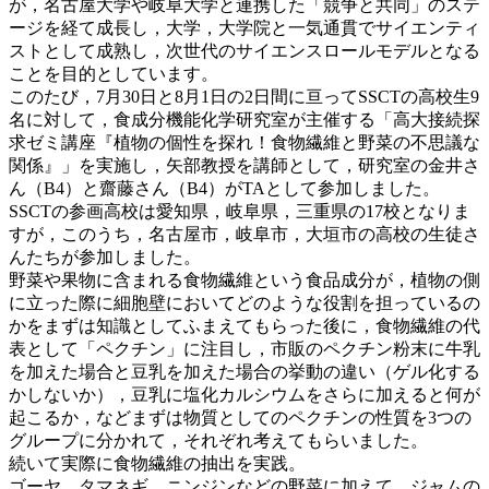
が，名古屋大学や岐阜大学と連携した「競争と共同」のステ
ージを経て成長し，大学，大学院と一気通貫でサイエンティ
ストとして成熟し，次世代のサイエンスロールモデルとなる
ことを目的としています。
このたび，7月30日と8月1日の2日間に亘ってSSCTの高校生9
名に対して，食成分機能化学研究室が主催する「高大接続探
求ゼミ講座『植物の個性を探れ！食物繊維と野菜の不思議な
関係』」を実施し，矢部教授を講師として，研究室の金井さ
ん（B4）と齋藤さん（B4）がTAとして参加しました。
SSCTの参画高校は愛知県，岐阜県，三重県の17校となりま
すが，このうち，名古屋市，岐阜市，大垣市の高校の生徒さ
んたちが参加しました。
野菜や果物に含まれる食物繊維という食品成分が，植物の側
に立った際に細胞壁においてどのような役割を担っているの
かをまずは知識としてふまえてもらった後に，食物繊維の代
表として「ペクチン」に注目し，市販のペクチン粉末に牛乳
を加えた場合と豆乳を加えた場合の挙動の違い（ゲル化する
かしないか），豆乳に塩化カルシウムをさらに加えると何が
起こるか，などまずは物質としてのペクチンの性質を3つの
グループに分かれて，それぞれ考えてもらいました。
続いて実際に食物繊維の抽出を実践。
ゴーヤ，タマネギ，ニンジンなどの野菜に加えて，ジャムの