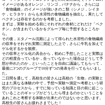
イメージがあるオレンジ，リンゴ，バナナから，さらには
「食物繊維」のイメージが強いきのこ類（シメジ，シイタ
ケ，ヒラタケ）からも水溶性の食物繊維を抽出し，果たして
ペクチンは存在するのかを考察しました。
まずは，実験を始める前にそれぞれの食材にどれだけ「ペク
チン」が含まれているかをグループ毎に予想するところか
ら。
その後，エタノール沈殿によって得られた水溶性の食物繊維
の収率をそれぞれ実際に測定した上で，さらに牛乳を加えて
ゲル化するかを観察。
その収率とゲル化の具合から，初めに予想したことと実際は
どの程度合っているか，合っていなかった場合はどうして予
想が外れたのか，といったことを自由に議論してもらって，
最後に3つのグループで10分ずつの発表を行ってもらいまし
た。
二日間を通して，高校生の皆さんは高校の「生物」の実験と
はまた異なる体験の中で，予想〜実験〜測定〜考察という研
究のプロセスから，すでに知っている知識と目の前に起こっ
ていることのギャップがどうしたら埋まるのかということを
あれこれと考察する体験が出来たのではないかと思います。
高校生の皆さんお疲れさまでした！