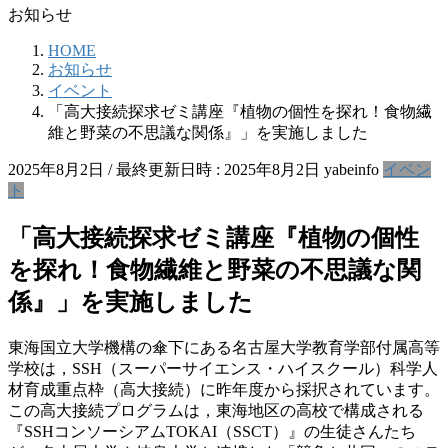
お知らせ
HOME
お知らせ
イベント
「高大接続探求ゼミ講座『植物の個性を探れ！食物繊
維と野菜の不思議な関係』」を実施しました
2025年8月2日
/ 最終更新日時 :
2025年8月2日
yabeinfo
イベン
ト
「高大接続探求ゼミ講座『植物の個性
を探れ！食物繊維と野菜の不思議な関
係』」を実施しました
東海国立大学機構の傘下にある名古屋大学教育学部付属高等
学校は，SSH（スーパーサイエンス・ハイスクール）科学人
材育成重点枠（高大接続）に昨年度から採択されています。
この高大接続プログラムは，東海地区の高校で構成される
『SSHコンソーシアムTOKAI（SSCT）』の生徒さんたち