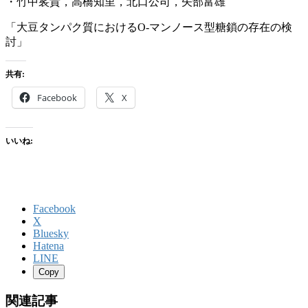
・竹中裟貴，高橋知里，北口公司，矢部富雄
「大豆タンパク質におけるO-マンノース型糖鎖の存在の検
討」
共有:
Facebook
X
いいね:
Facebook
X
Bluesky
Hatena
LINE
Copy
関連記事