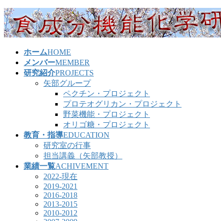
コ
ナ
ン
ビ
テ
ゲ
ン
ー
ホーム
HOME
ツ
シ
メンバー
MEMBER
へ
ョ
研究紹介
PROJECTS
ス
ン
矢部グループ
キ
に
ペクチン・プロジェクト
ッ
移
プロテオグリカン・プロジェクト
プ
動
野菜機能・プロジェクト
オリゴ糖・プロジェクト
教育・指導
EDUCATION
研究室の行事
担当講義（矢部教授）
業績一覧
ACHIVEMENT
2022-現在
2019-2021
2016-2018
2013-2015
2010-2012