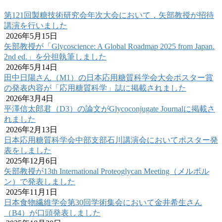
第121回製糖技術研究会年次大会において，矢部教授が招待
講演を行いました
2026年5月15日
矢部教授が「Glycoscience: A Global Roadmap 2025 from Japan.
2nd ed.」を分担執筆しました
2026年5月14日
田中日陽さん（M1）の日本応用糖質科学会大会ポスター賞
の発表内容が「応用糖質科学」誌に掲載されました
2026年3月4日
平澤信太郎君（D3）の論文がGlycoconjugate Journalに掲載さ
れました
2026年2月13日
日本応用糖質科学会中部支部石川講演会においてポスター発
表をしました
2025年12月6日
矢部教授が13th International Proteoglycan Meeting（メルボル
ン）で発表しました
2025年11月1日
日本食物繊維学会第30回学術集会において金井希生さん
（B4）が口頭発表しました