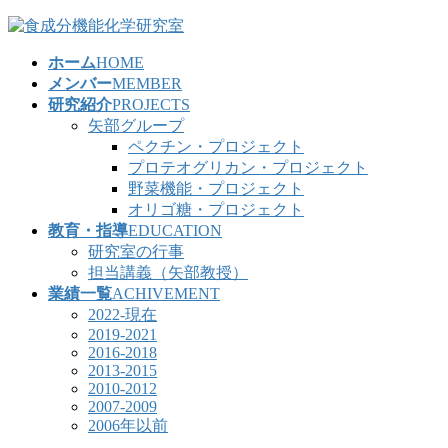
コ
ナ
ン
ビ
ホーム
HOME
テ
ゲ
メンバー
MEMBER
ン
ー
研究紹介
PROJECTS
ツ
シ
矢部グループ
へ
ョ
ペクチン・プロジェクト
ス
ン
プロテオグリカン・プロジェクト
キ
に
野菜機能・プロジェクト
ッ
移
オリゴ糖・プロジェクト
プ
動
教育・指導
EDUCATION
研究室の行事
担当講義（矢部教授）
業績一覧
ACHIVEMENT
2022-現在
2019-2021
2016-2018
2013-2015
2010-2012
2007-2009
2006年以前