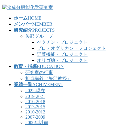
コ
ナ
ン
ビ
ホーム
HOME
テ
ゲ
メンバー
MEMBER
ン
ー
研究紹介
PROJECTS
ツ
シ
矢部グループ
へ
ョ
ペクチン・プロジェクト
ス
ン
プロテオグリカン・プロジェクト
キ
に
野菜機能・プロジェクト
ッ
移
オリゴ糖・プロジェクト
プ
動
教育・指導
EDUCATION
研究室の行事
担当講義（矢部教授）
業績一覧
ACHIVEMENT
2022-現在
2019-2021
2016-2018
2013-2015
2010-2012
2007-2009
2006年以前