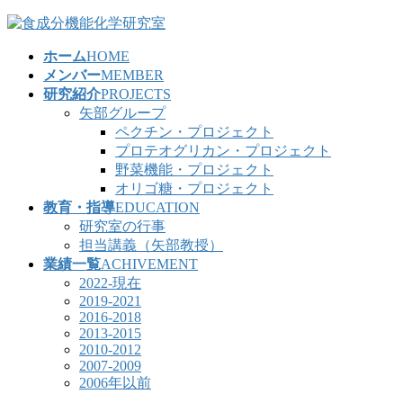
コ
ナ
ン
ビ
ホーム
HOME
テ
ゲ
メンバー
MEMBER
ン
ー
研究紹介
PROJECTS
ツ
シ
矢部グループ
へ
ョ
ペクチン・プロジェクト
ス
ン
プロテオグリカン・プロジェクト
キ
に
野菜機能・プロジェクト
ッ
移
オリゴ糖・プロジェクト
プ
動
教育・指導
EDUCATION
研究室の行事
担当講義（矢部教授）
業績一覧
ACHIVEMENT
2022-現在
2019-2021
2016-2018
2013-2015
2010-2012
2007-2009
2006年以前