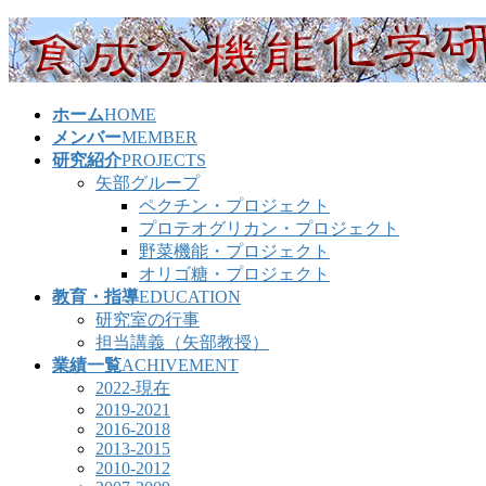
コ
ナ
ン
ビ
テ
ゲ
ン
ー
ホーム
HOME
ツ
シ
メンバー
MEMBER
へ
ョ
研究紹介
PROJECTS
ス
ン
矢部グループ
キ
に
ペクチン・プロジェクト
ッ
移
プロテオグリカン・プロジェクト
プ
動
野菜機能・プロジェクト
オリゴ糖・プロジェクト
教育・指導
EDUCATION
研究室の行事
担当講義（矢部教授）
業績一覧
ACHIVEMENT
2022-現在
2019-2021
2016-2018
2013-2015
2010-2012