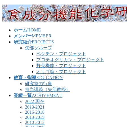
コ
ナ
ン
ビ
テ
ゲ
ン
ー
ホーム
HOME
ツ
シ
メンバー
MEMBER
へ
ョ
研究紹介
PROJECTS
ス
ン
矢部グループ
キ
に
ペクチン・プロジェクト
ッ
移
プロテオグリカン・プロジェクト
プ
動
野菜機能・プロジェクト
オリゴ糖・プロジェクト
教育・指導
EDUCATION
研究室の行事
担当講義（矢部教授）
業績一覧
ACHIVEMENT
2022-現在
2019-2021
2016-2018
2013-2015
2010-2012