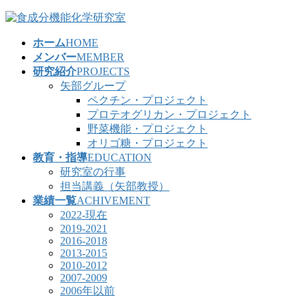
コ
ナ
ン
ビ
ホーム
HOME
テ
ゲ
メンバー
MEMBER
ン
ー
研究紹介
PROJECTS
ツ
シ
矢部グループ
へ
ョ
ペクチン・プロジェクト
ス
ン
プロテオグリカン・プロジェクト
キ
に
野菜機能・プロジェクト
ッ
移
オリゴ糖・プロジェクト
プ
動
教育・指導
EDUCATION
研究室の行事
担当講義（矢部教授）
業績一覧
ACHIVEMENT
2022-現在
2019-2021
2016-2018
2013-2015
2010-2012
2007-2009
2006年以前