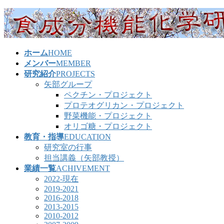
コ
ナ
ン
ビ
テ
ゲ
ン
ー
ホーム
HOME
ツ
シ
メンバー
MEMBER
へ
ョ
研究紹介
PROJECTS
ス
ン
矢部グループ
キ
に
ペクチン・プロジェクト
ッ
移
プロテオグリカン・プロジェクト
プ
動
野菜機能・プロジェクト
オリゴ糖・プロジェクト
教育・指導
EDUCATION
研究室の行事
担当講義（矢部教授）
業績一覧
ACHIVEMENT
2022-現在
2019-2021
2016-2018
2013-2015
2010-2012