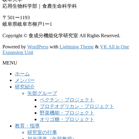
応用生物科学部｜食農生命科学科
〒501ー1193
岐阜県岐阜市柳戸1ー1
Copyright © 食成分機能化学研究室 All Rights Reserved.
Powered by
WordPress
with
Lightning Theme
&
VK All in One
Expansion Unit
MENU
ホーム
メンバー
研究紹介
矢部グループ
ペクチン・プロジェクト
プロテオグリカン・プロジェクト
野菜機能・プロジェクト
オリゴ糖・プロジェクト
教育・指導
研究室の行事
担当講義（矢部教授）