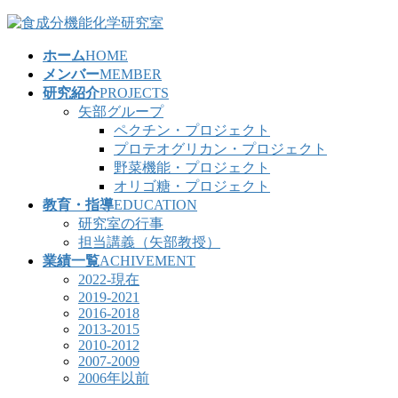
コ
ナ
ン
ビ
ホーム
HOME
テ
ゲ
メンバー
MEMBER
ン
ー
研究紹介
PROJECTS
ツ
シ
矢部グループ
へ
ョ
ペクチン・プロジェクト
ス
ン
プロテオグリカン・プロジェクト
キ
に
野菜機能・プロジェクト
ッ
移
オリゴ糖・プロジェクト
プ
動
教育・指導
EDUCATION
研究室の行事
担当講義（矢部教授）
業績一覧
ACHIVEMENT
2022-現在
2019-2021
2016-2018
2013-2015
2010-2012
2007-2009
2006年以前