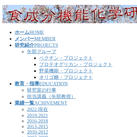
コ
ナ
ン
ビ
テ
ゲ
ン
ー
ホーム
HOME
ツ
シ
メンバー
MEMBER
へ
ョ
研究紹介
PROJECTS
ス
ン
矢部グループ
キ
に
ペクチン・プロジェクト
ッ
移
プロテオグリカン・プロジェクト
プ
動
野菜機能・プロジェクト
オリゴ糖・プロジェクト
教育・指導
EDUCATION
研究室の行事
担当講義（矢部教授）
業績一覧
ACHIVEMENT
2022-現在
2019-2021
2016-2018
2013-2015
2010-2012