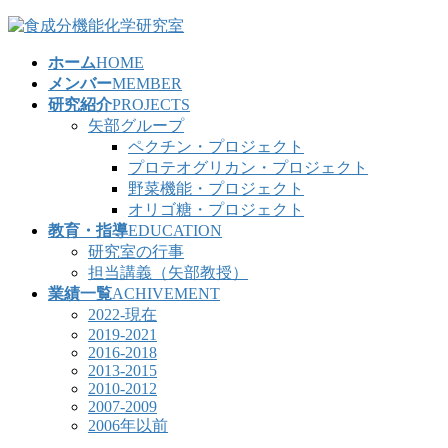
コ
ナ
ン
ビ
ホーム
HOME
テ
ゲ
メンバー
MEMBER
ン
ー
研究紹介
PROJECTS
ツ
シ
矢部グループ
へ
ョ
ペクチン・プロジェクト
ス
ン
プロテオグリカン・プロジェクト
キ
に
野菜機能・プロジェクト
ッ
移
オリゴ糖・プロジェクト
プ
動
教育・指導
EDUCATION
研究室の行事
担当講義（矢部教授）
業績一覧
ACHIVEMENT
2022-現在
2019-2021
2016-2018
2013-2015
2010-2012
2007-2009
2006年以前