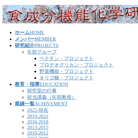
コ
ナ
ン
ビ
テ
ゲ
ン
ー
ホーム
HOME
ツ
シ
メンバー
MEMBER
へ
ョ
研究紹介
PROJECTS
ス
ン
矢部グループ
キ
に
ペクチン・プロジェクト
ッ
移
プロテオグリカン・プロジェクト
プ
動
野菜機能・プロジェクト
オリゴ糖・プロジェクト
教育・指導
EDUCATION
研究室の行事
担当講義（矢部教授）
業績一覧
ACHIVEMENT
2022-現在
2019-2021
2016-2018
2013-2015
2010-2012