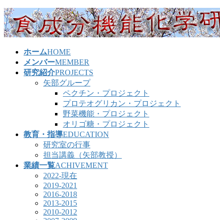
コ
ナ
ン
ビ
テ
ゲ
ン
ー
ホーム
HOME
ツ
シ
メンバー
MEMBER
へ
ョ
研究紹介
PROJECTS
ス
ン
矢部グループ
キ
に
ペクチン・プロジェクト
ッ
移
プロテオグリカン・プロジェクト
プ
動
野菜機能・プロジェクト
オリゴ糖・プロジェクト
教育・指導
EDUCATION
研究室の行事
担当講義（矢部教授）
業績一覧
ACHIVEMENT
2022-現在
2019-2021
2016-2018
2013-2015
2010-2012