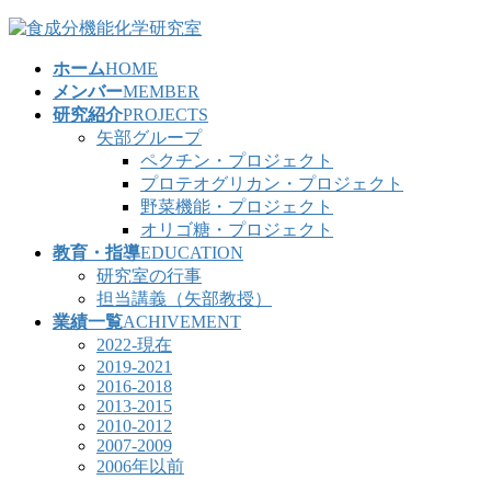
コ
ナ
ン
ビ
ホーム
HOME
テ
ゲ
メンバー
MEMBER
ン
ー
研究紹介
PROJECTS
ツ
シ
矢部グループ
へ
ョ
ペクチン・プロジェクト
ス
ン
プロテオグリカン・プロジェクト
キ
に
野菜機能・プロジェクト
ッ
移
オリゴ糖・プロジェクト
プ
動
教育・指導
EDUCATION
研究室の行事
担当講義（矢部教授）
業績一覧
ACHIVEMENT
2022-現在
2019-2021
2016-2018
2013-2015
2010-2012
2007-2009
2006年以前