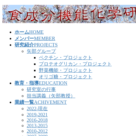
コ
ナ
ン
ビ
テ
ゲ
ン
ー
ホーム
HOME
ツ
シ
メンバー
MEMBER
へ
ョ
研究紹介
PROJECTS
ス
ン
矢部グループ
キ
に
ペクチン・プロジェクト
ッ
移
プロテオグリカン・プロジェクト
プ
動
野菜機能・プロジェクト
オリゴ糖・プロジェクト
教育・指導
EDUCATION
研究室の行事
担当講義（矢部教授）
業績一覧
ACHIVEMENT
2022-現在
2019-2021
2016-2018
2013-2015
2010-2012