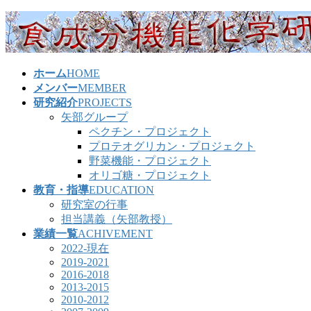
コ
ナ
ン
ビ
テ
ゲ
ン
ー
ホーム
HOME
ツ
シ
メンバー
MEMBER
へ
ョ
研究紹介
PROJECTS
ス
ン
矢部グループ
キ
に
ペクチン・プロジェクト
ッ
移
プロテオグリカン・プロジェクト
プ
動
野菜機能・プロジェクト
オリゴ糖・プロジェクト
教育・指導
EDUCATION
研究室の行事
担当講義（矢部教授）
業績一覧
ACHIVEMENT
2022-現在
2019-2021
2016-2018
2013-2015
2010-2012