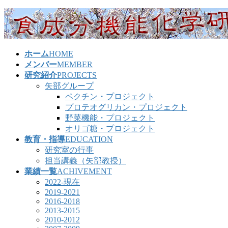
コ
ナ
ン
ビ
テ
ゲ
ン
ー
ホーム
HOME
ツ
シ
メンバー
MEMBER
へ
ョ
研究紹介
PROJECTS
ス
ン
矢部グループ
キ
に
ペクチン・プロジェクト
ッ
移
プロテオグリカン・プロジェクト
プ
動
野菜機能・プロジェクト
オリゴ糖・プロジェクト
教育・指導
EDUCATION
研究室の行事
担当講義（矢部教授）
業績一覧
ACHIVEMENT
2022-現在
2019-2021
2016-2018
2013-2015
2010-2012