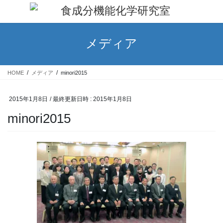
コ
ナ
ン
ビ
テ
ゲ
ン
ー
メディア
ツ
シ
へ
ョ
ス
ン
HOME
メディア
minori2015
キ
に
ッ
移
プ
動
2015年1月8日
/ 最終更新日時 :
2015年1月8日
minori2015