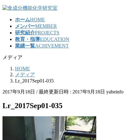
コ
ナ
ン
ビ
ホーム
HOME
テ
ゲ
メンバー
MEMBER
ン
ー
研究紹介
PROJECTS
ツ
シ
教育・指導
EDUCATION
へ
ョ
業績一覧
ACHIVEMENT
ス
ン
キ
に
メディア
ッ
移
プ
動
HOME
メディア
Lr_2017Sep01-035
2017年9月18日
/ 最終更新日時 :
2017年9月18日
yabeinfo
Lr_2017Sep01-035