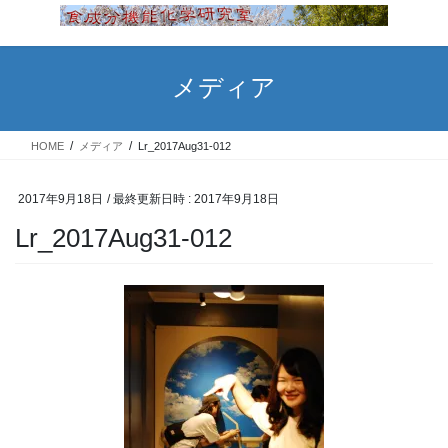
コ
ナ
ン
ビ
テ
ゲ
ン
ー
メディア
ツ
シ
へ
ョ
ス
ン
HOME
メディア
Lr_2017Aug31-012
キ
に
ッ
移
プ
動
2017年9月18日
/ 最終更新日時 :
2017年9月18日
Lr_2017Aug31-012