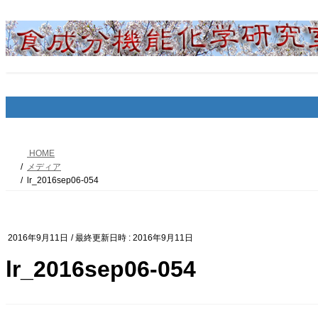
コ
ナ
ン
ビ
テ
ゲ
ン
ー
ツ
シ
へ
ョ
ス
ン
キ
に
ッ
移
プ
動
HOME
メディア
lr_2016sep06-054
2016年9月11日
/ 最終更新日時 :
2016年9月11日
lr_2016sep06-054