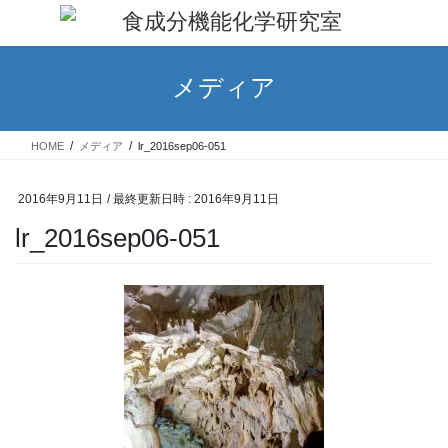
コ
ナ
ン
ビ
テ
ゲ
ン
ー
メディア
ツ
シ
へ
ョ
ス
ン
HOME
メディア
lr_2016sep06-051
キ
に
ッ
移
プ
動
2016年9月11日
/ 最終更新日時 :
2016年9月11日
lr_2016sep06-051