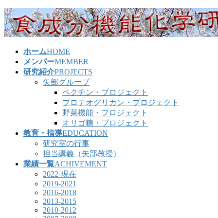
コ
ナ
ン
ビ
テ
ゲ
ン
ー
ホーム
HOME
ツ
シ
メンバー
MEMBER
へ
ョ
研究紹介
PROJECTS
ス
ン
矢部グループ
キ
に
ペクチン・プロジェクト
ッ
移
プロテオグリカン・プロジェクト
プ
動
野菜機能・プロジェクト
オリゴ糖・プロジェクト
教育・指導
EDUCATION
研究室の行事
担当講義（矢部教授）
業績一覧
ACHIVEMENT
2022-現在
2019-2021
2016-2018
2013-2015
2010-2012