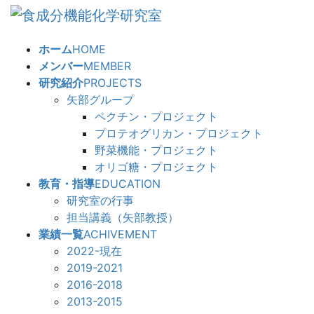
コ
ナ
ン
ビ
テ
ゲ
ホーム
HOME
ン
ー
メンバー
MEMBER
ツ
シ
研究紹介
PROJECTS
へ
ョ
矢部グループ
ス
ン
ペクチン・プロジェクト
キ
に
プロテオグリカン・プロジェクト
ッ
移
野菜機能・プロジェクト
プ
動
オリゴ糖・プロジェクト
教育・指導
EDUCATION
研究室の行事
担当講義（矢部教授）
業績一覧
ACHIVEMENT
2022-現在
2019-2021
2016-2018
2013-2015