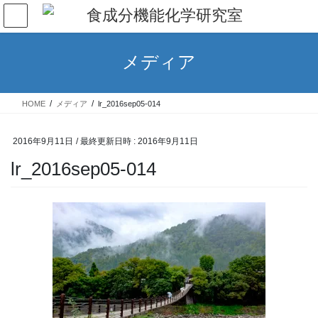
コ
ナ
ン
ビ
テ
ゲ
ン
ー
メディア
ツ
シ
へ
ョ
ス
ン
HOME
メディア
lr_2016sep05-014
キ
に
ッ
移
プ
動
2016年9月11日
/ 最終更新日時 :
2016年9月11日
lr_2016sep05-014