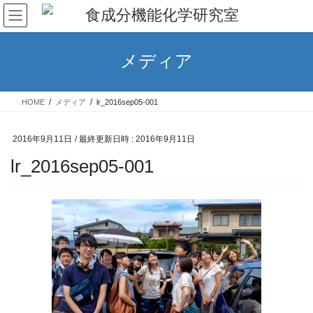
コ
ナ
ン
ビ
テ
ゲ
ン
ー
メディア
ツ
シ
へ
ョ
ス
ン
HOME
メディア
lr_2016sep05-001
キ
に
ッ
移
プ
動
2016年9月11日
/ 最終更新日時 :
2016年9月11日
lr_2016sep05-001