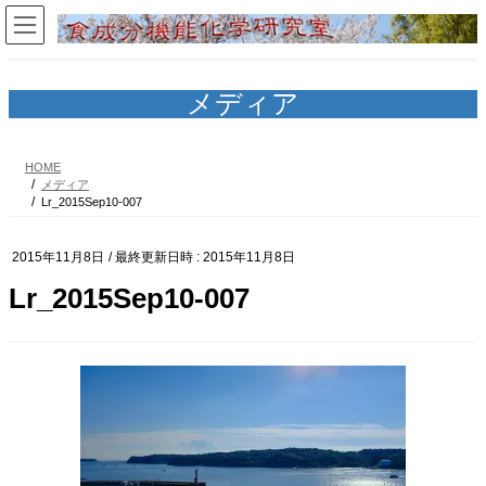
コ
ナ
ン
ビ
テ
ゲ
ン
ー
ツ
シ
メディア
へ
ョ
ス
ン
キ
に
HOME
ッ
移
メディア
プ
動
Lr_2015Sep10-007
2015年11月8日
/ 最終更新日時 :
2015年11月8日
Lr_2015Sep10-007