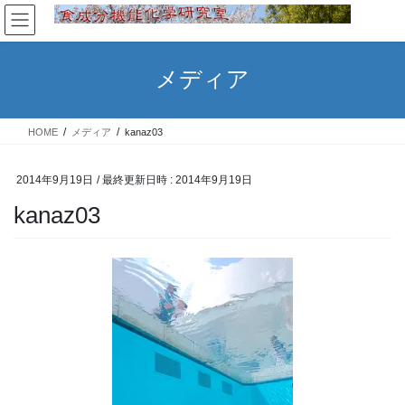
コ
ナ
ン
ビ
テ
ゲ
ン
ー
メディア
ツ
シ
へ
ョ
ス
ン
HOME
メディア
kanaz03
キ
に
ッ
移
プ
動
2014年9月19日
/ 最終更新日時 :
2014年9月19日
kanaz03