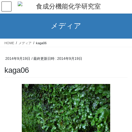
コ
ナ
ン
ビ
テ
ゲ
ン
ー
メディア
ツ
シ
へ
ョ
ス
ン
HOME
メディア
kaga06
キ
に
ッ
移
プ
動
2014年9月19日
/ 最終更新日時 :
2014年9月19日
kaga06