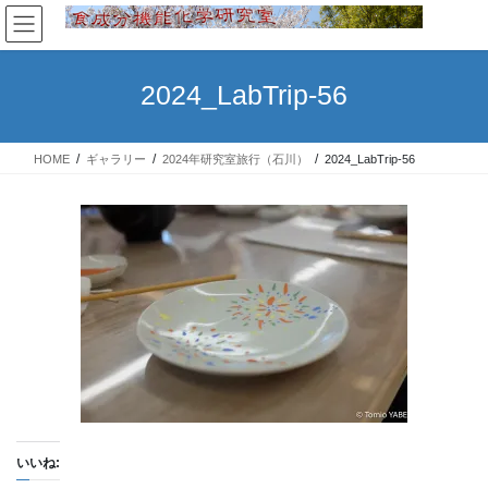
コ
ナ
ン
ビ
テ
ゲ
ン
ー
2024_LabTrip-56
ツ
シ
へ
ョ
ス
ン
HOME
ギャラリー
2024年研究室旅行（石川）
2024_LabTrip-56
キ
に
ッ
移
プ
動
いいね: