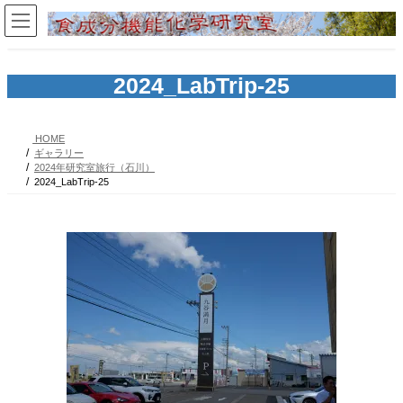
コ
ナ
ン
ビ
テ
ゲ
ン
ー
ツ
シ
2024_LabTrip-25
へ
ョ
ス
ン
キ
に
HOME
ッ
移
ギャラリー
プ
動
2024年研究室旅行（石川）
2024_LabTrip-25