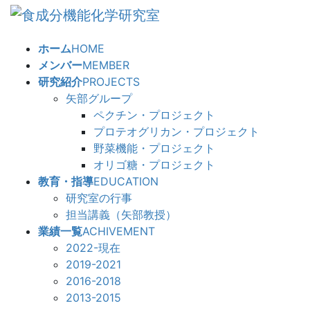
コ
ナ
ン
ビ
テ
ゲ
ホーム
HOME
ン
ー
メンバー
MEMBER
ツ
シ
研究紹介
PROJECTS
へ
ョ
矢部グループ
ス
ン
ペクチン・プロジェクト
キ
に
プロテオグリカン・プロジェクト
ッ
移
野菜機能・プロジェクト
プ
動
オリゴ糖・プロジェクト
教育・指導
EDUCATION
研究室の行事
担当講義（矢部教授）
業績一覧
ACHIVEMENT
2022-現在
2019-2021
2016-2018
2013-2015