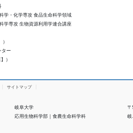
科
命科学・化学専攻 食品生命科学領域
源科学専攻 生物資源利用学連合講座
C】）
ンター
ORE】）
サイトマップ
岐阜大学
〒
応用生物科学部｜食農生命科学科
岐