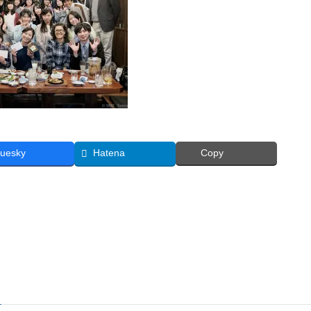
luesky
Hatena
Copy