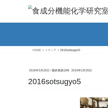
コ
ナ
ン
ビ
テ
ゲ
ン
ー
ツ
シ
へ
ョ
ス
ン
キ
に
ッ
移
HOME
メディア
2016sotsugyo5
プ
動
2016年3月26日
/ 最終更新日時 :
2016年3月26日
2016sotsugyo5