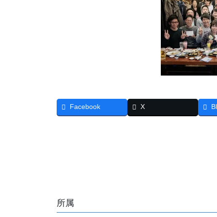
Facebook
X
B
所属