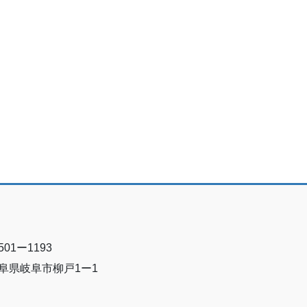
501ー1193
阜県岐阜市柳戸1ー1