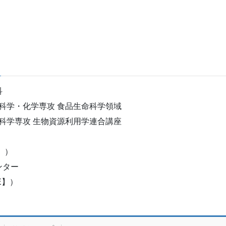
科
命科学・化学専攻 食品生命科学領域
源科学専攻 生物資源利用学連合講座
C】）
ンター
ORE】）