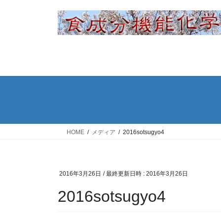
コ
ナ
ン
ビ
テ
ゲ
ン
ー
ツ
シ
へ
ョ
ス
ン
キ
に
ッ
移
プ
動
HOME
メディア
2016sotsugyo4
2016年3月26日
/ 最終更新日時 :
2016年3月26日
2016sotsugyo4