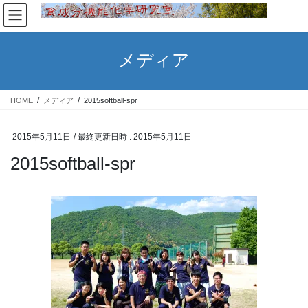
コ
ナ
ン
ビ
テ
ゲ
ン
ー
メディア
ツ
シ
へ
ョ
ス
ン
HOME
メディア
2015softball-spr
キ
に
ッ
移
プ
動
2015年5月11日
/ 最終更新日時 :
2015年5月11日
2015softball-spr