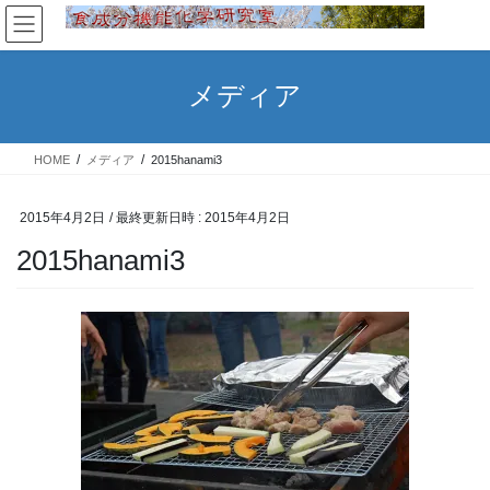
コ
ナ
ン
ビ
テ
ゲ
ン
ー
メディア
ツ
シ
へ
ョ
ス
ン
HOME
メディア
2015hanami3
キ
に
ッ
移
プ
動
2015年4月2日
/ 最終更新日時 :
2015年4月2日
2015hanami3