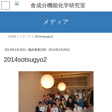
コ
ナ
ン
ビ
テ
ゲ
ン
ー
メディア
ツ
シ
へ
ョ
ス
ン
HOME
メディア
2014sotsugyo2
キ
に
ッ
移
プ
動
2014年3月26日
/ 最終更新日時 :
2014年3月26日
2014sotsugyo2