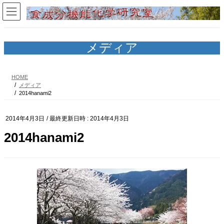
コ
ナ
ン
ビ
テ
ゲ
ン
ー
ツ
シ
メディア
へ
ョ
ス
ン
キ
に
HOME
ッ
移
メディア
プ
動
2014hanami2
2014年4月3日
/ 最終更新日時 :
2014年4月3日
2014hanami2