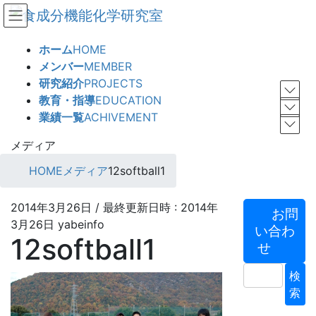
コ
ナ
ン
ビ
テ
ゲ
ホーム
HOME
ン
ー
メンバー
MEMBER
ツ
シ
研究紹介
PROJECTS
へ
ョ
教育・指導
EDUCATION
ス
ン
業績一覧
ACHIVEMENT
キ
に
ッ
移
メディア
プ
動
HOME
メディア
12softball1
2014年3月26日
/ 最終更新日時 :
2014年
お問
3月26日
yabeinfo
い合わ
12softball1
せ
検
索: