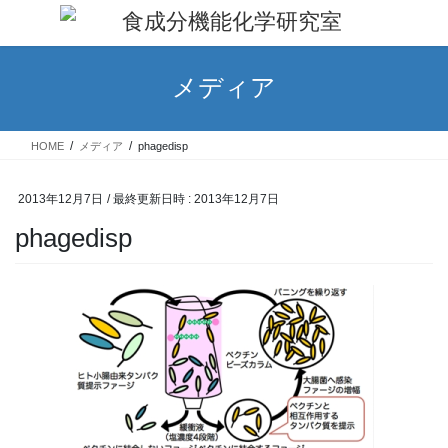
コ
ナ
ン
ビ
テ
ゲ
ン
ー
メディア
ツ
シ
へ
ョ
ス
ン
HOME
メディア
phagedisp
キ
に
ッ
移
プ
動
2013年12月7日
/ 最終更新日時 :
2013年12月7日
phagedisp